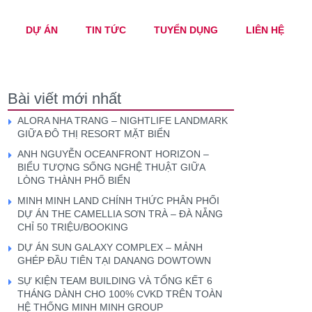
DỰ ÁN
TIN TỨC
TUYỂN DỤNG
LIÊN HỆ
Bài viết mới nhất
ALORA NHA TRANG – NIGHTLIFE LANDMARK
GIỮA ĐÔ THỊ RESORT MẶT BIỂN
ANH NGUYỄN OCEANFRONT HORIZON –
BIỂU TƯỢNG SỐNG NGHỆ THUẬT GIỮA
LÒNG THÀNH PHỐ BIỂN
MINH MINH LAND CHÍNH THỨC PHÂN PHỐI
DỰ ÁN THE CAMELLIA SƠN TRÀ – ĐÀ NẴNG
CHỈ 50 TRIỆU/BOOKING
DỰ ÁN SUN GALAXY COMPLEX – MẢNH
GHÉP ĐẦU TIÊN TẠI DANANG DOWTOWN
SỰ KIỆN TEAM BUILDING VÀ TỔNG KẾT 6
THÁNG DÀNH CHO 100% CVKD TRÊN TOÀN
HỆ THỐNG MINH MINH GROUP