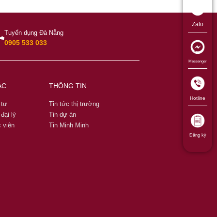
Zalo
Tuyển dụng Đà Nẵng
0905 533 033
Messenger
ÁC
THÔNG TIN
Hotline
 tư
Tin tức thị trường
đại lý
Tin dự án
 viên
Tin Minh Minh
Đăng ký