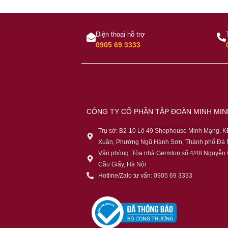
Điện thoại hỗ trợ
0905 69 3333
CÔNG TY CỔ PHẦN TẬP ĐOÀN MINH MI
Trụ sở: B2-10 Lô 49 Shophouse Minh Mạng, 
Xuân, Phường Ngũ Hành Sơn, Thành phố Đà 
Văn phòng: Tòa nhà Germton số 4/48 Nguyễn
Cầu Giấy, Hà Nội
Hotline/Zalo tư vấn: 0905 69 3333