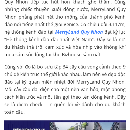
Quy Nhơn tiếp tục hút hồn khách ghé thăm. Cùng
những chiếc thuyền xuôi dòng nước, MerryLand Quy
Nhơn phảng phất nét thơ mộng của thành phố kênh
đào nổi tiếng nhất thế giới Venice. Có chiều dài 3.117m,
hệ thống kênh đào tại
MerryLand Quy Nhơn
đạt kỷ lục
“Hệ thống kênh đào dài nhất Việt Nam”. Đây sẽ là nơi
du khách thả trôi cảm xúc và hòa nhịp vào không khí
mua sắm sôi động tại khu Bizhouse sầm uất.
Cùng với đó là bộ sưu tập 34 cây cầu vọng cảnh theo 9
chủ đề kiến trúc thế giới khác nhau, làm nên vẻ đẹp độc
đáo tại kỳ quan miền nhiệt đới MerryLand Quy Nhơn.
Mỗi cây cầu đại diện cho một nền văn hóa, một phong
cách kiến trúc và một tên gọi theo tên dòng kênh. Đây
sẽ là điểm check – in quên lối về dành cho du khách
toàn cầu.