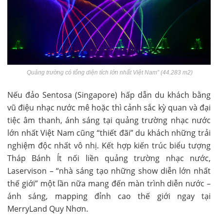
Quảng trường có tổng diện tích lớn nhất Việt Nam” (44.283 m2)
Nếu đảo Sentosa (Singapore) hấp dẫn du khách bằng
vũ điệu nhạc nước mê hoặc thì cảnh sắc kỳ quan và đại
tiệc âm thanh, ánh sáng tại quảng trường nhạc nước
lớn nhất Việt Nam cũng “thiết đãi” du khách những trải
nghiệm độc nhất vô nhị. Kết hợp kiến trúc biểu tượng
Tháp Bánh Ít nối liền quảng trường nhạc nước,
Laservison – “nhà sáng tạo những show diễn lớn nhất
thế giới” một lần nữa mang đến màn trình diễn nước –
ánh sáng, mapping đỉnh cao thế giới ngay tại
MerryLand Quy Nhơn.