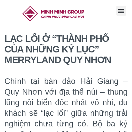
TRANG CHỦ
GIỚI THI
TIN TỨC
TUYỂN DỤ
LIÊN HỆ
LẠC LỐI Ở “THÀNH PHỐ
CỦA NHỮNG KỶ LỤC”
MERRYLAND QUY NHƠN
Chính tại bán đảo Hải Giang –
Quy Nhơn với địa thế núi – thung
lũng nối biển độc nhất vô nhị, du
khách sẽ “lạc lối” giữa những trải
nghiệm chưa từng có. Bộ ba kỷ