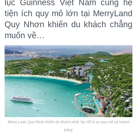
lục Guinness Việt Nam cùng hệ
tiện ích quy mô lớn tại MerryLand
Quy Nhơn khiến du khách chẳng
muốn về…
Merry Ladn Quy Nhơn khiến du khách phải “lạc lối”vì sự quy mô và hoành
tráng.