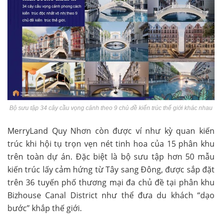
Bộ sưu tập 34 cây cầu vọng cảnh theo 9 chủ đề kiến trúc thế giới khác nhau
MerryLand Quy Nhơn còn được ví như kỳ quan kiến
trúc khi hội tụ trọn vẹn nét tinh hoa của 15 phân khu
trên toàn dự án. Đặc biệt là bộ sưu tập hơn 50 mẫu
kiến trúc lấy cảm hứng từ Tây sang Đông, được sắp đặt
trên 36 tuyến phố thương mại đa chủ đề tại phân khu
Bizhouse Canal District như thể đưa du khách “dạo
bước” khắp thế giới.