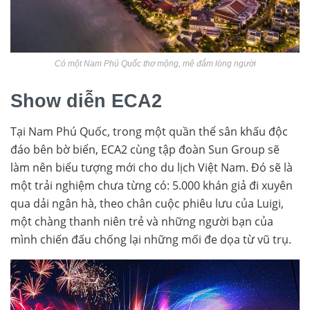
Có một Nam Phú Quốc thơ mộng, mê đắm lòng người
Show diễn ECA2
Tại Nam Phú Quốc, trong một quần thể sân khấu độc
đáo bên bờ biển, ECA2 cùng tập đoàn Sun Group sẽ
làm nên biểu tượng mới cho du lịch Việt Nam. Đó sẽ là
một trải nghiệm chưa từng có: 5.000 khán giả đi xuyên
qua dải ngân hà, theo chân cuộc phiêu lưu của Luigi,
một chàng thanh niên trẻ và những người bạn của
mình chiến đấu chống lại những mối đe dọa từ vũ trụ.