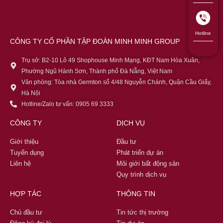
Hotline
CÔNG TY CỔ PHẦN TẬP ĐOÀN MINH MINH GROUP
Trụ sở: B2-10 Lô 49 Shophouse Minh Mạng, KĐT Nam Hòa Xuân,
Phường Ngũ Hành Sơn, Thành phố Đà Nẵng, Việt Nam
Văn phòng: Tòa nhà Germton số 4/48 Nguyễn Chánh, Quận Cầu Giấy,
Hà Nội
Hotline/Zalo tư vấn: 0905 69 3333
CÔNG TY
DỊCH VỤ
Giới thiệu
Đầu tư
Tuyển dụng
Phát triển dự án
Liên hệ
Môi giới bất động sản
Quy trình dịch vụ
HỢP TÁC
THÔNG TIN
Chủ đầu tư
Tin tức thị trường