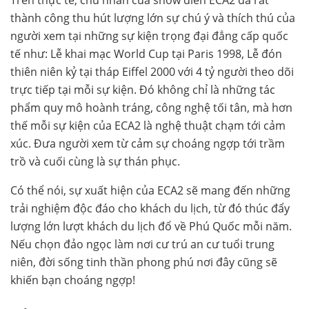
Trên thực tế, chủ nhân của show diễn ECA2 đã rất
thành công thu hút lượng lớn sự chú ý và thích thú của
người xem tại những sự kiện trọng đại đẳng cấp quốc
tế như: Lễ khai mạc World Cup tại Paris 1998, Lễ đón
thiên niên kỷ tại tháp Eiffel 2000 với 4 tỷ người theo dõi
trực tiếp tại mỗi sự kiện. Đó không chỉ là những tác
phẩm quy mô hoành tráng, công nghệ tối tân, mà hơn
thế mỗi sự kiện của ECA2 là nghệ thuật chạm tới cảm
xúc. Đưa người xem từ cảm sự choáng ngợp tới trầm
trồ và cuối cùng là sự thán phục.
Có thể nói, sự xuất hiện của ECA2 sẽ mang đến những
trải nghiệm độc đáo cho khách du lịch, từ đó thúc đẩy
lượng lớn lượt khách du lịch đổ về Phú Quốc mỗi năm.
Nếu chọn đảo ngọc làm nơi cư trú an cư tuổi trung
niên, đời sống tinh thần phong phú nơi đây cũng sẽ
khiến bạn choáng ngợp!