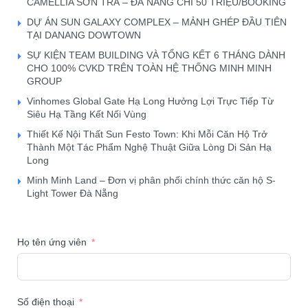
CAMELLIA SƠN TRÀ – ĐÀ NẴNG CHỈ 50 TRIỆU/BOOKING
DỰ ÁN SUN GALAXY COMPLEX – MẢNH GHÉP ĐẦU TIÊN
TẠI DANANG DOWTOWN
SỰ KIỆN TEAM BUILDING VÀ TỔNG KẾT 6 THÁNG DÀNH
CHO 100% CVKD TRÊN TOÀN HỆ THỐNG MINH MINH
GROUP
Vinhomes Global Gate Hạ Long Hưởng Lợi Trực Tiếp Từ
Siêu Hạ Tầng Kết Nối Vùng
Thiết Kế Nội Thất Sun Festo Town: Khi Mỗi Căn Hộ Trở
Thành Một Tác Phẩm Nghệ Thuật Giữa Lòng Di Sản Hạ
Long
Minh Minh Land – Đơn vị phân phối chính thức căn hộ S-
Light Tower Đà Nẵng
Họ tên ứng viên
Số điện thoại