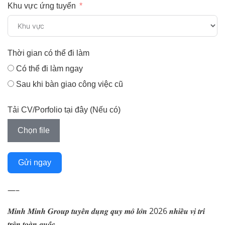
Khu vực ứng tuyển
Thời gian có thể đi làm
Có thể đi làm ngay
Sau khi bàn giao công việc cũ
Tải CV/Porfolio tại đây (Nếu có)
Chọn file
Gửi ngay
—–
𝑴𝒊𝒏𝒉 𝑴𝒊𝒏𝒉 𝑮𝒓𝒐𝒖𝒑 𝒕𝒖𝒚𝒆̂̉𝒏 𝒅𝒖̣𝒏𝒈 𝒒𝒖𝒚 𝒎𝒐̂ 𝒍𝒐̛́𝒏 2026 𝒏𝒉𝒊𝒆̂̀𝒖 𝒗𝒊̣ 𝒕𝒓𝒊́
𝒕𝒓𝒆̂𝒏 𝒕𝒐𝒂̀𝒏 𝒒𝒖𝒐̂́𝒄