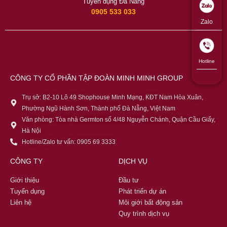
Tuyển dụng Đà Nẵng
0905 533 033
Zalo
Hotline
CÔNG TY CỔ PHẦN TẬP ĐOÀN MINH MINH GROUP
Trụ sở: B2-10 Lô 49 Shophouse Minh Mạng, KĐT Nam Hòa Xuân,
Phường Ngũ Hành Sơn, Thành phố Đà Nẵng, Việt Nam
Văn phòng: Tòa nhà Germton số 4/48 Nguyễn Chánh, Quận Cầu Giấy,
Hà Nội
Hotline/Zalo tư vấn: 0905 69 3333
CÔNG TY
DỊCH VỤ
Giới thiệu
Đầu tư
Tuyển dụng
Phát triển dự án
Liên hệ
Môi giới bất động sản
Quy trình dịch vụ