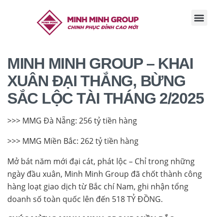
TRANG CHỦ
GIỚI THI
TIN TỨC
TUYỂN DỤ
LIÊN HỆ
MINH MINH GROUP – KHAI
XUÂN ĐẠI THẮNG, BỪNG
SẮC LỘC TÀI THÁNG 2/2025
>>> MMG Đà Nẵng: 256 tỷ tiền hàng
>>> MMG Miền Bắc: 262 tỷ tiền hàng
Mở bát năm mới đại cát, phát lộc – Chỉ trong những
ngày đầu xuân, Minh Minh Group đã chốt thành công
hàng loạt giao dịch từ Bắc chí Nam, ghi nhận tổng
doanh số toàn quốc lên đến 518 TỶ ĐỒNG.