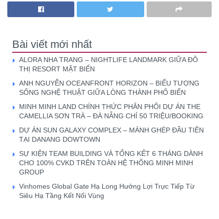
Bài viết mới nhất
ALORA NHA TRANG – NIGHTLIFE LANDMARK GIỮA ĐÔ
THỊ RESORT MẶT BIỂN
ANH NGUYỄN OCEANFRONT HORIZON – BIỂU TƯỢNG
SỐNG NGHỆ THUẬT GIỮA LÒNG THÀNH PHỐ BIỂN
MINH MINH LAND CHÍNH THỨC PHÂN PHỐI DỰ ÁN THE
CAMELLIA SƠN TRÀ – ĐÀ NẴNG CHỈ 50 TRIỆU/BOOKING
DỰ ÁN SUN GALAXY COMPLEX – MẢNH GHÉP ĐẦU TIÊN
TẠI DANANG DOWTOWN
SỰ KIỆN TEAM BUILDING VÀ TỔNG KẾT 6 THÁNG DÀNH
CHO 100% CVKD TRÊN TOÀN HỆ THỐNG MINH MINH
GROUP
Vinhomes Global Gate Hạ Long Hưởng Lợi Trực Tiếp Từ
Siêu Hạ Tầng Kết Nối Vùng