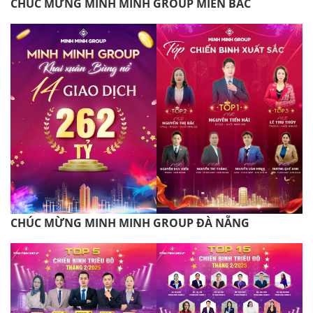
CHÚC MỪNG MINH MINH GROUP MIỀN BẮC
CHÚC MỪNG MINH MINH GROUP ĐÀ NẴNG