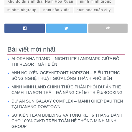
Khu đô thị sinh thái Nam Hòa Xuân
minh minh group
minhminhgroup
nam hòa xuân
nam hòa xuân city
Bài viết mới nhất
ALORA NHA TRANG – NIGHTLIFE LANDMARK GIỮA ĐÔ
THỊ RESORT MẶT BIỂN
ANH NGUYỄN OCEANFRONT HORIZON – BIỂU TƯỢNG
SỐNG NGHỆ THUẬT GIỮA LÒNG THÀNH PHỐ BIỂN
MINH MINH LAND CHÍNH THỨC PHÂN PHỐI DỰ ÁN THE
CAMELLIA SƠN TRÀ – ĐÀ NẴNG CHỈ 50 TRIỆU/BOOKING
DỰ ÁN SUN GALAXY COMPLEX – MẢNH GHÉP ĐẦU TIÊN
TẠI DANANG DOWTOWN
SỰ KIỆN TEAM BUILDING VÀ TỔNG KẾT 6 THÁNG DÀNH
CHO 100% CVKD TRÊN TOÀN HỆ THỐNG MINH MINH
GROUP