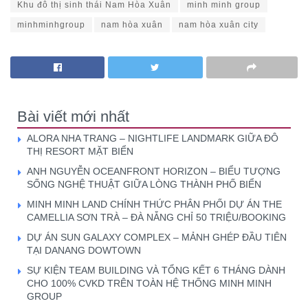
Khu đô thị sinh thái Nam Hòa Xuân
minh minh group
minhminhgroup
nam hòa xuân
nam hòa xuân city
Bài viết mới nhất
ALORA NHA TRANG – NIGHTLIFE LANDMARK GIỮA ĐÔ
THỊ RESORT MẶT BIỂN
ANH NGUYỄN OCEANFRONT HORIZON – BIỂU TƯỢNG
SỐNG NGHỆ THUẬT GIỮA LÒNG THÀNH PHỐ BIỂN
MINH MINH LAND CHÍNH THỨC PHÂN PHỐI DỰ ÁN THE
CAMELLIA SƠN TRÀ – ĐÀ NẴNG CHỈ 50 TRIỆU/BOOKING
DỰ ÁN SUN GALAXY COMPLEX – MẢNH GHÉP ĐẦU TIÊN
TẠI DANANG DOWTOWN
SỰ KIỆN TEAM BUILDING VÀ TỔNG KẾT 6 THÁNG DÀNH
CHO 100% CVKD TRÊN TOÀN HỆ THỐNG MINH MINH
GROUP