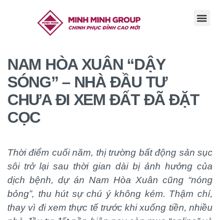
TRANG CHỦ
GIỚI THI
TIN TỨC
TUYỂN DỤ
LIÊN HỆ
NAM HÒA XUÂN “DẬY
SÓNG” – NHÀ ĐẦU TƯ
CHƯA ĐI XEM ĐẤT ĐÃ ĐẶT
CỌC
Thời điểm cuối năm, thị trường bất động sản sục
sôi trở lại sau thời gian dài bị ảnh hưởng của
dịch bệnh, dự án Nam Hòa Xuân cũng “nóng
bỏng”, thu hút sự chú ý không kém. Thậm chí,
thay vì đi xem thực tế trước khi xuống tiền, nhiều