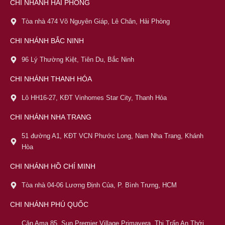
CHI NHÁNH HẢI PHÒNG
Tòa nhà 474 Võ Nguyên Giáp, Lê Chân, Hải Phòng
CHI NHÁNH BẮC NINH
96 Lý Thường Kiệt, Tiên Du, Bắc Ninh
CHI NHÁNH THANH HÓA
Lô HH16-27, KĐT Vinhomes Star City, Thanh Hóa
CHI NHÁNH NHA TRANG
51 đường A1, KĐT VCN Phước Long, Nam Nha Trang, Khánh
Hòa
CHI NHÁNH HỒ CHÍ MINH
Tòa nhà 04-06 Lương Định Của, P. Bình Trưng, HCM
CHI NHÁNH PHÚ QUỐC
Căn Ama 85, Sun Premier Village Primavera, Thị Trấn An Thới,