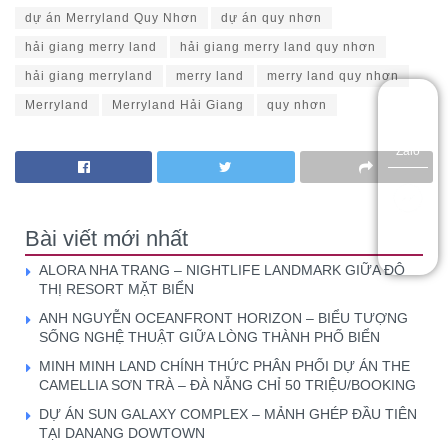
dự án Merryland Quy Nhơn
dự án quy nhơn
hải giang merry land
hải giang merry land quy nhơn
hải giang merryland
merry land
merry land quy nhơn
Merryland
Merryland Hải Giang
quy nhơn
Zalo
Hotline
Bài viết mới nhất
ALORA NHA TRANG – NIGHTLIFE LANDMARK GIỮA ĐÔ
THỊ RESORT MẶT BIỂN
ANH NGUYỄN OCEANFRONT HORIZON – BIỂU TƯỢNG
SỐNG NGHỆ THUẬT GIỮA LÒNG THÀNH PHỐ BIỂN
MINH MINH LAND CHÍNH THỨC PHÂN PHỐI DỰ ÁN THE
CAMELLIA SƠN TRÀ – ĐÀ NẴNG CHỈ 50 TRIỆU/BOOKING
DỰ ÁN SUN GALAXY COMPLEX – MẢNH GHÉP ĐẦU TIÊN
TẠI DANANG DOWTOWN