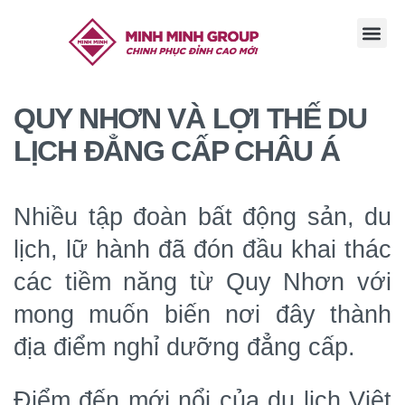
TRANG CHỦ
GIỚI THI
TIN TỨC
TUYỂN DỤ
LIÊN HỆ
QUY NHƠN VÀ LỢI THẾ DU
LỊCH ĐẲNG CẤP CHÂU Á
Nhiều tập đoàn bất động sản, du
lịch, lữ hành đã đón đầu khai thác
các tiềm năng từ Quy Nhơn với
mong muốn biến nơi đây thành
địa điểm nghỉ dưỡng đẳng cấp.
Điểm đến mới nổi của du lịch Việt