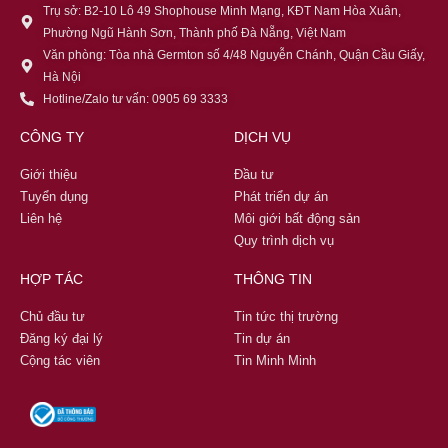
Trụ sở: B2-10 Lô 49 Shophouse Minh Mạng, KĐT Nam Hòa Xuân,
Phường Ngũ Hành Sơn, Thành phố Đà Nẵng, Việt Nam
Văn phòng: Tòa nhà Germton số 4/48 Nguyễn Chánh, Quận Cầu Giấy,
Hà Nội
Hotline/Zalo tư vấn: 0905 69 3333
CÔNG TY
DỊCH VỤ
Giới thiệu
Đầu tư
Tuyển dụng
Phát triển dự án
Liên hệ
Môi giới bất động sản
Quy trình dịch vụ
HỢP TÁC
THÔNG TIN
Chủ đầu tư
Tin tức thị trường
Đăng ký đại lý
Tin dự án
Cộng tác viên
Tin Minh Minh