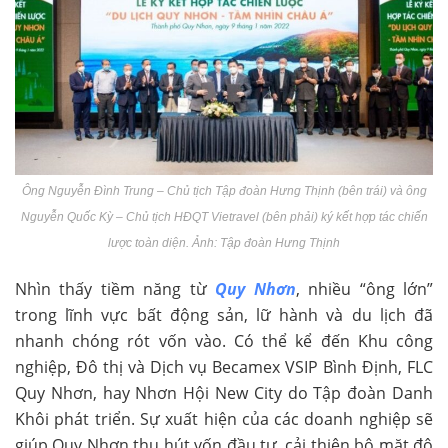
Ông Nguyễn Đình Trung – Chủ tịch Tập đoàn Hưng Thịnh (bên trái) và ông
Nguyễn Quốc Kỳ – Chủ tịch HĐQT Vietravel (bên phải) ký kết hợp tác chiến
lược toàn diện. Ảnh: Tập đoàn Hưng Thịnh
Nhìn thấy tiềm năng từ
Quy Nhơn
, nhiều “ông lớn”
trong lĩnh vực bất động sản, lữ hành và du lịch đã
nhanh chóng rót vốn vào. Có thể kể đến Khu công
nghiệp, Đô thị và Dịch vụ Becamex VSIP Bình Định, FLC
Quy Nhơn, hay Nhơn Hội New City do Tập đoàn Danh
Khôi phát triển. Sự xuất hiện của các doanh nghiệp sẽ
giúp Quy Nhơn thu hút vốn đầu tư, cải thiện bộ mặt đô