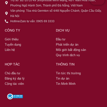
Trụ sở: B2-10 Lô 49 Shophouse Minh Mạng, KĐT Nam Hòa Xuân,
Phường Ngũ Hành Sơn, Thành phố Đà Nẵng, Việt Nam
Văn phòng: Tòa nhà Germton số 4/48 Nguyễn Chánh, Quận Cầu Giấy,
Hà Nội
Hotline/Zalo tư vấn: 0905 69 3333
CÔNG TY
DỊCH VỤ
Giới thiệu
Đầu tư
Tuyển dụng
Phát triển dự án
Liên hệ
Môi giới bất động sản
Quy trình dịch vụ
HỢP TÁC
THÔNG TIN
Chủ đầu tư
Tin tức thị trường
Đăng ký đại lý
Tin dự án
Cộng tác viên
Tin Minh Minh