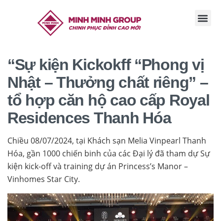
TRANG CHỦ
GIỚI THI
TIN TỨC
TUYỂN DỤ
LIÊN HỆ
“Sự kiện Kickokff “Phong vị
Nhật – Thưởng chất riêng” –
tổ hợp căn hộ cao cấp Royal
Residences Thanh Hóa
Chiều 08/07/2024, tại Khách sạn Melia Vinpearl Thanh
Hóa, gần 1000 chiến binh của các Đại lý đã tham dự Sự
kiện kick-off và training dự án Princess’s Manor –
Vinhomes Star City.