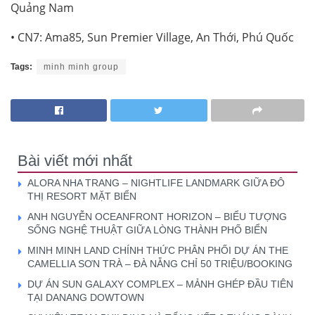
Quảng Nam
• CN7: Ama85, Sun Premier Village, An Thới, Phú Quốc
Tags:
minh minh group
Bài viết mới nhất
ALORA NHA TRANG – NIGHTLIFE LANDMARK GIỮA ĐÔ
THỊ RESORT MẶT BIỂN
ANH NGUYỄN OCEANFRONT HORIZON – BIỂU TƯỢNG
SỐNG NGHỆ THUẬT GIỮA LÒNG THÀNH PHỐ BIỂN
MINH MINH LAND CHÍNH THỨC PHÂN PHỐI DỰ ÁN THE
CAMELLIA SƠN TRÀ – ĐÀ NẴNG CHỈ 50 TRIỆU/BOOKING
DỰ ÁN SUN GALAXY COMPLEX – MẢNH GHÉP ĐẦU TIÊN
TẠI DANANG DOWTOWN