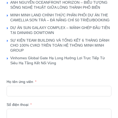
ANH NGUYỄN OCEANFRONT HORIZON – BIỂU TƯỢNG
SỐNG NGHỆ THUẬT GIỮA LÒNG THÀNH PHỐ BIỂN
MINH MINH LAND CHÍNH THỨC PHÂN PHỐI DỰ ÁN THE
CAMELLIA SƠN TRÀ – ĐÀ NẴNG CHỈ 50 TRIỆU/BOOKING
DỰ ÁN SUN GALAXY COMPLEX – MẢNH GHÉP ĐẦU TIÊN
TẠI DANANG DOWTOWN
SỰ KIỆN TEAM BUILDING VÀ TỔNG KẾT 6 THÁNG DÀNH
CHO 100% CVKD TRÊN TOÀN HỆ THỐNG MINH MINH
GROUP
Vinhomes Global Gate Hạ Long Hưởng Lợi Trực Tiếp Từ
Siêu Hạ Tầng Kết Nối Vùng
Họ tên ứng viên
Số điện thoại