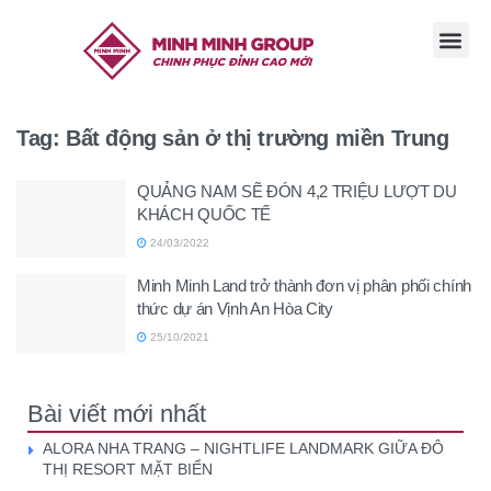
TRANG CHỦ
GIỚI THI
TIN TỨC
TUYỂN DỤ
LIÊN HỆ
Tag:
Bất động sản ở thị trường miền Trung
QUẢNG NAM SẼ ĐÓN 4,2 TRIỆU LƯỢT DU
KHÁCH QUỐC TẾ
24/03/2022
Minh Minh Land trở thành đơn vị phân phối chính
thức dự án Vịnh An Hòa City
25/10/2021
Bài viết mới nhất
ALORA NHA TRANG – NIGHTLIFE LANDMARK GIỮA ĐÔ
THỊ RESORT MẶT BIỂN