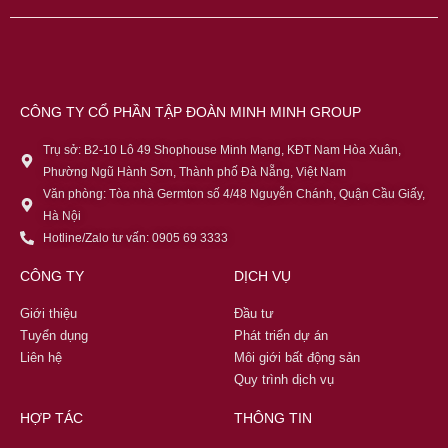
CÔNG TY CỔ PHẦN TẬP ĐOÀN MINH MINH GROUP
Trụ sở: B2-10 Lô 49 Shophouse Minh Mạng, KĐT Nam Hòa Xuân,
Phường Ngũ Hành Sơn, Thành phố Đà Nẵng, Việt Nam
Văn phòng: Tòa nhà Germton số 4/48 Nguyễn Chánh, Quận Cầu Giấy,
Hà Nội
Hotline/Zalo tư vấn: 0905 69 3333
CÔNG TY
DỊCH VỤ
Giới thiệu
Đầu tư
Tuyển dụng
Phát triển dự án
Liên hệ
Môi giới bất động sản
Quy trình dịch vụ
HỢP TÁC
THÔNG TIN