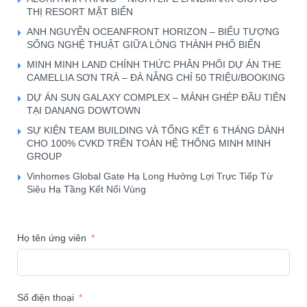
THỊ RESORT MẶT BIỂN
ANH NGUYỄN OCEANFRONT HORIZON – BIỂU TƯỢNG
SỐNG NGHỆ THUẬT GIỮA LÒNG THÀNH PHỐ BIỂN
MINH MINH LAND CHÍNH THỨC PHÂN PHỐI DỰ ÁN THE
CAMELLIA SƠN TRÀ – ĐÀ NẴNG CHỈ 50 TRIỆU/BOOKING
DỰ ÁN SUN GALAXY COMPLEX – MẢNH GHÉP ĐẦU TIÊN
TẠI DANANG DOWTOWN
SỰ KIỆN TEAM BUILDING VÀ TỔNG KẾT 6 THÁNG DÀNH
CHO 100% CVKD TRÊN TOÀN HỆ THỐNG MINH MINH
GROUP
Vinhomes Global Gate Hạ Long Hưởng Lợi Trực Tiếp Từ
Siêu Hạ Tầng Kết Nối Vùng
Họ tên ứng viên
Số điện thoại