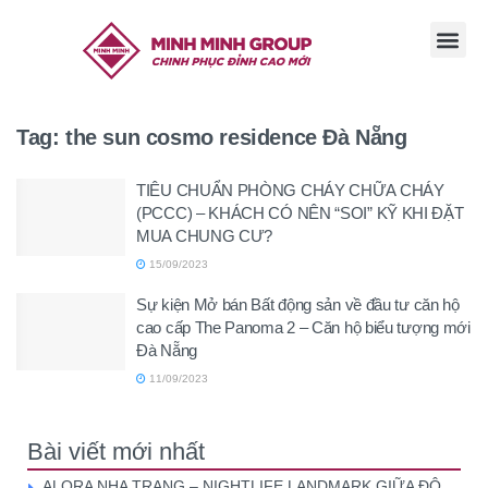
TRANG CHỦ
GIỚI THI
TIN TỨC
TUYỂN DỤ
LIÊN HỆ
Tag:
the sun cosmo residence Đà Nẵng
TIÊU CHUẨN PHÒNG CHÁY CHỮA CHÁY
(PCCC) – KHÁCH CÓ NÊN “SOI” KỸ KHI ĐẶT
MUA CHUNG CƯ?
15/09/2023
Sự kiện Mở bán Bất động sản về đầu tư căn hộ
cao cấp The Panoma 2 – Căn hộ biểu tượng mới
Đà Nẵng
11/09/2023
Bài viết mới nhất
ALORA NHA TRANG – NIGHTLIFE LANDMARK GIỮA ĐÔ