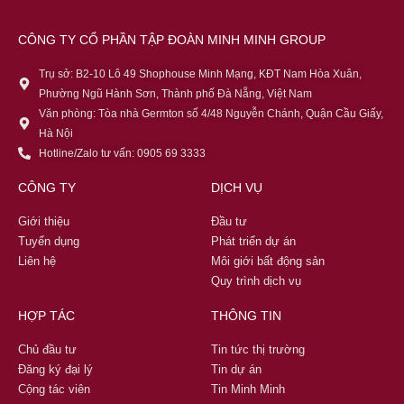
CÔNG TY CỔ PHẦN TẬP ĐOÀN MINH MINH GROUP
Trụ sở: B2-10 Lô 49 Shophouse Minh Mạng, KĐT Nam Hòa Xuân,
Phường Ngũ Hành Sơn, Thành phố Đà Nẵng, Việt Nam
Văn phòng: Tòa nhà Germton số 4/48 Nguyễn Chánh, Quận Cầu Giấy,
Hà Nội
Hotline/Zalo tư vấn: 0905 69 3333
CÔNG TY
DỊCH VỤ
Giới thiệu
Đầu tư
Tuyển dụng
Phát triển dự án
Liên hệ
Môi giới bất động sản
Quy trình dịch vụ
HỢP TÁC
THÔNG TIN
Chủ đầu tư
Tin tức thị trường
Đăng ký đại lý
Tin dự án
Cộng tác viên
Tin Minh Minh