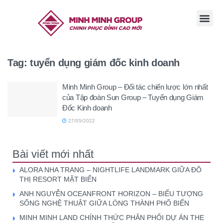
TRANG CHỦ
GIỚI THI
TIN TỨC
TUYỂN DỤ
LIÊN HỆ
Tag:
tuyển dụng giám đốc kinh doanh
Minh Minh Group – Đối tác chiến lược lớn nhất
của Tập đoàn Sun Group – Tuyển dụng Giám
Đốc Kinh doanh
27/05/2022
Bài viết mới nhất
ALORA NHA TRANG – NIGHTLIFE LANDMARK GIỮA ĐÔ
THỊ RESORT MẶT BIỂN
ANH NGUYỄN OCEANFRONT HORIZON – BIỂU TƯỢNG
SỐNG NGHỆ THUẬT GIỮA LÒNG THÀNH PHỐ BIỂN
MINH MINH LAND CHÍNH THỨC PHÂN PHỐI DỰ ÁN THE