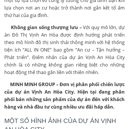
một sự lựa chọn vô cùng lý tưởng cho gia đình bạn khi
lựa chọn nơi an cư hoặc trở thành nơi gắn kết tổ ấm
thứ hai của gia đình.
Không gian sống thượng lưu –
Với quy mô lớn, dự
án Đô Thị Vịnh An Hòa được định hướng phát triển
theo mô hình đô thị sinh thái thông minh với hệ thống
tiện ích “ALL IN ONE” bao gồm “An cư – Tận hưởng –
Phát triển”. Điểm nhấn của dự án Vịnh An Hòa City
chính là có những không gian riêng biệt cho những
hoạt động thể thao gắn liền với thiên nhiên.
MINH MINH GROUP – Đơn vị phân phối chiến lược
của dự án Vịnh An Hòa City. Hiện tại đang phân
phối bán những sản phẩm của dự án đến với khách
hàng và nhà đầu tư cùng nhiều ưu đãi hấp dẫn.
MỘT SỐ HÌNH ẢNH CỦA DỰ ÁN VỊNH