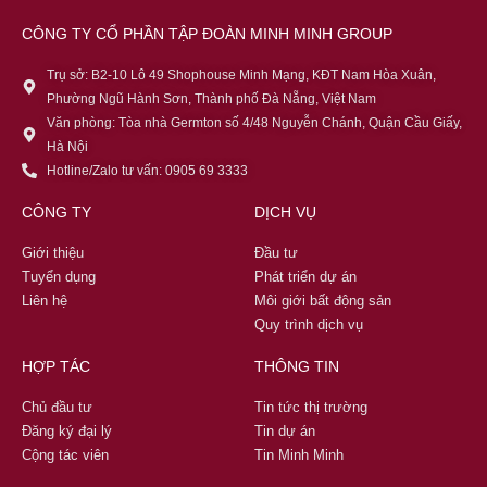
CÔNG TY CỔ PHẦN TẬP ĐOÀN MINH MINH GROUP
Trụ sở: B2-10 Lô 49 Shophouse Minh Mạng, KĐT Nam Hòa Xuân,
Phường Ngũ Hành Sơn, Thành phố Đà Nẵng, Việt Nam
Văn phòng: Tòa nhà Germton số 4/48 Nguyễn Chánh, Quận Cầu Giấy,
Hà Nội
Hotline/Zalo tư vấn: 0905 69 3333
CÔNG TY
DỊCH VỤ
Giới thiệu
Đầu tư
Tuyển dụng
Phát triển dự án
Liên hệ
Môi giới bất động sản
Quy trình dịch vụ
HỢP TÁC
THÔNG TIN
Chủ đầu tư
Tin tức thị trường
Đăng ký đại lý
Tin dự án
Cộng tác viên
Tin Minh Minh