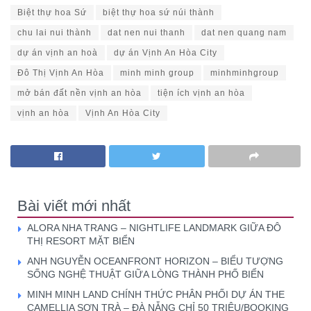
Biệt thự hoa Sứ
biệt thự hoa sứ núi thành
chu lai nui thành
dat nen nui thanh
dat nen quang nam
dự án vịnh an hoà
dự án Vịnh An Hòa City
Đô Thị Vịnh An Hòa
minh minh group
minhminhgroup
mở bán đất nền vịnh an hòa
tiện ích vịnh an hòa
vịnh an hòa
Vịnh An Hòa City
Bài viết mới nhất
ALORA NHA TRANG – NIGHTLIFE LANDMARK GIỮA ĐÔ
THỊ RESORT MẶT BIỂN
ANH NGUYỄN OCEANFRONT HORIZON – BIỂU TƯỢNG
SỐNG NGHỆ THUẬT GIỮA LÒNG THÀNH PHỐ BIỂN
MINH MINH LAND CHÍNH THỨC PHÂN PHỐI DỰ ÁN THE
CAMELLIA SƠN TRÀ – ĐÀ NẴNG CHỈ 50 TRIỆU/BOOKING