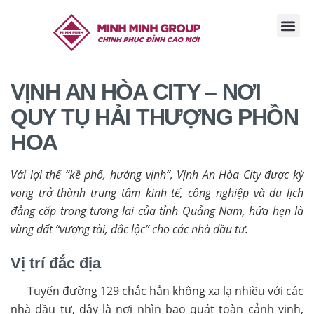
TRANG CHỦ
GIỚI THI
TIN TỨC
TUYỂN DỤ
LIÊN HỆ
VỊNH AN HÒA CITY – NƠI
QUY TỤ HẢI THƯỢNG PHỒN
HOA
Với lợi thế “kề phố, hướng vịnh”, Vịnh An Hòa City được kỳ
vọng trở thành trung tâm kinh tế, công nghiệp và du lịch
đẳng cấp trong tương lai của tỉnh Quảng Nam, hứa hẹn là
vùng đất “vượng tài, đắc lộc” cho các nhà đầu tư.
Vị trí đắc địa
Tuyến đường 129 chắc hẳn không xa lạ nhiều với các
nhà đầu tư, đây là nơi nhìn bao quát toàn cảnh vịnh,