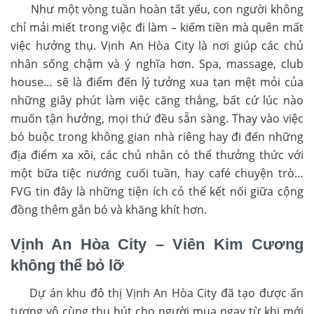
Như một vòng tuần hoàn tất yếu, con người không
chỉ mải miết trong việc đi làm – kiếm tiền mà quên mất
việc hưởng thụ. Vịnh An Hòa City là nơi giúp các chủ
nhân sống chậm và ý nghĩa hơn. Spa, massage, club
house… sẽ là điểm đến lý tưởng xua tan mệt mỏi của
những giây phút làm việc căng thẳng, bất cứ lúc nào
muốn tận hưởng, mọi thứ đều sẵn sàng. Thay vào việc
bó buộc trong không gian nhà riêng hay đi đến những
địa điểm xa xôi, các chủ nhân có thể thưởng thức với
một bữa tiệc nướng cuối tuần, hay café chuyện trò…
FVG tin đây là những tiện ích có thể kết nối giữa cộng
đồng thêm gắn bó và khăng khít hơn.
Vịnh An Hòa City – Viên Kim Cương
không thể bỏ lỡ
Dự án khu đô thị Vịnh An Hòa City đã tạo được ấn
tượng vô cùng thu hút cho người mua ngay từ khi mới