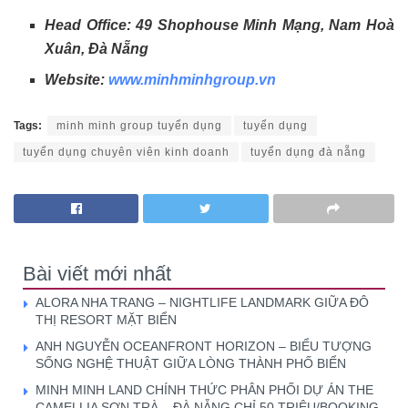
Head Office: 49 Shophouse Minh Mạng, Nam Hoà
Xuân, Đà Nẵng
Website:
www.minhminhgroup.vn
Tags:
minh minh group tuyển dụng
tuyển dụng
tuyển dụng chuyên viên kinh doanh
tuyển dụng đà nẵng
Bài viết mới nhất
ALORA NHA TRANG – NIGHTLIFE LANDMARK GIỮA ĐÔ
THỊ RESORT MẶT BIỂN
ANH NGUYỄN OCEANFRONT HORIZON – BIỂU TƯỢNG
SỐNG NGHỆ THUẬT GIỮA LÒNG THÀNH PHỐ BIỂN
MINH MINH LAND CHÍNH THỨC PHÂN PHỐI DỰ ÁN THE
CAMELLIA SƠN TRÀ – ĐÀ NẴNG CHỈ 50 TRIỆU/BOOKING