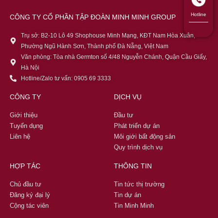
Hotline
CÔNG TY CỔ PHẦN TẬP ĐOÀN MINH MINH GROUP
Trụ sở: B2-10 Lô 49 Shophouse Minh Mạng, KĐT Nam Hòa Xuân,
Phường Ngũ Hành Sơn, Thành phố Đà Nẵng, Việt Nam
Văn phòng: Tòa nhà Germton số 4/48 Nguyễn Chánh, Quận Cầu Giấy,
Hà Nội
Hotline/Zalo tư vấn: 0905 69 3333
CÔNG TY
DỊCH VỤ
Giới thiệu
Đầu tư
Tuyển dụng
Phát triển dự án
Liên hệ
Môi giới bất động sản
Quy trình dịch vụ
HỢP TÁC
THÔNG TIN
Chủ đầu tư
Tin tức thị trường
Đăng ký đại lý
Tin dự án
Cộng tác viên
Tin Minh Minh