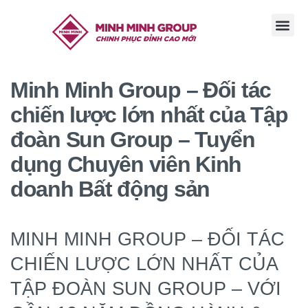
TRANG CHỦ
GIỚI THI
TIN TỨC
TUYỂN DỤ
LIÊN HỆ
Minh Minh Group – Đối tác
chiến lược lớn nhất của Tập
đoàn Sun Group – Tuyển
dụng Chuyên viên Kinh
doanh Bất động sản
MINH MINH GROUP – ĐỐI TÁC
CHIẾN LƯỢC LỚN NHẤT CỦA
TẬP ĐOÀN SUN GROUP – VỚI