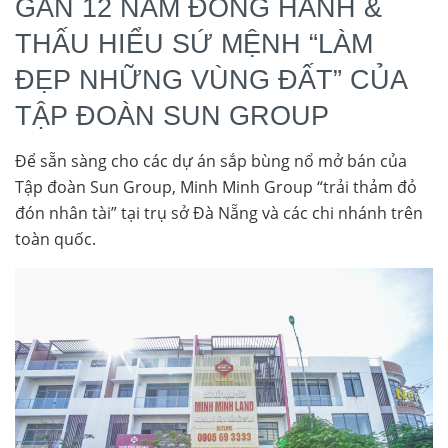
GẦN 12 NĂM ĐỒNG HÀNH &
THẤU HIỂU SỨ MỆNH “LÀM
ĐẸP NHỮNG VÙNG ĐẤT” CỦA
TẬP ĐOÀN SUN GROUP
Để sẵn sàng cho các dự án sắp bùng nổ mở bán của
Tập đoàn Sun Group, Minh Minh Group “trải thảm đỏ
đón nhân tài” tại trụ sở Đà Nẵng và các chi nhánh trên
toàn quốc.