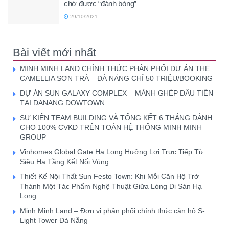
chờ được “đánh bóng”
29/10/2021
Bài viết mới nhất
MINH MINH LAND CHÍNH THỨC PHÂN PHỐI DỰ ÁN THE
CAMELLIA SƠN TRÀ – ĐÀ NẴNG CHỈ 50 TRIỆU/BOOKING
DỰ ÁN SUN GALAXY COMPLEX – MẢNH GHÉP ĐẦU TIÊN
TẠI DANANG DOWTOWN
SỰ KIỆN TEAM BUILDING VÀ TỔNG KẾT 6 THÁNG DÀNH
CHO 100% CVKD TRÊN TOÀN HỆ THỐNG MINH MINH
GROUP
Vinhomes Global Gate Hạ Long Hưởng Lợi Trực Tiếp Từ
Siêu Hạ Tầng Kết Nối Vùng
Thiết Kế Nội Thất Sun Festo Town: Khi Mỗi Căn Hộ Trở
Thành Một Tác Phẩm Nghệ Thuật Giữa Lòng Di Sản Hạ
Long
Minh Minh Land – Đơn vị phân phối chính thức căn hộ S-
Light Tower Đà Nẵng