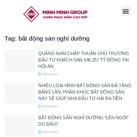
TRANG CHỦ
GIỚI THI
TIN TỨC
TUYỂN DỤ
LIÊN HỆ
Tag:
bất động sản nghỉ dưỡng
QUẢNG NAM CHẤP THUẬN CHỦ TRƯƠNG
ĐẦU TƯ KHÁCH SẠN 546,257 TỶ ĐỒNG TẠI
HỘI AN
13/04/2022
NHIỀU LOẠI HÌNH BẤT ĐỘNG SẢN ĐÃ TĂNG
BẰNG LẦN, PHÂN KHÚC BẤT ĐỘNG SẢN
NÀY SẼ GIÚP NHÀ ĐẦU TƯ HÁI RA TIỀN
22/03/2022
BẤT ĐỘNG SẢN NGHỈ DƯỠNG “LÊN NGÔI”
DO ĐÂU?
21/03/2022