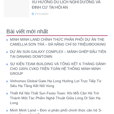
XU HƯỚNG DU LỊCH NGHỈ DƯỠNG VÀ
ĐỊNH CƯ TẠI HỘI AN
27/11/2021
Bài viết mới nhất
MINH MINH LAND CHÍNH THỨC PHÂN PHỐI DỰ ÁN THE
CAMELLIA SƠN TRÀ – ĐÀ NẴNG CHỈ 50 TRIỆU/BOOKING
DỰ ÁN SUN GALAXY COMPLEX – MẢNH GHÉP ĐẦU TIÊN
TẠI DANANG DOWTOWN
SỰ KIỆN TEAM BUILDING VÀ TỔNG KẾT 6 THÁNG DÀNH
CHO 100% CVKD TRÊN TOÀN HỆ THỐNG MINH MINH
GROUP
Vinhomes Global Gate Hạ Long Hưởng Lợi Trực Tiếp Từ
Siêu Hạ Tầng Kết Nối Vùng
Thiết Kế Nội Thất Sun Festo Town: Khi Mỗi Căn Hộ Trở
Thành Một Tác Phẩm Nghệ Thuật Giữa Lòng Di Sản Hạ
Long
Minh Minh Land – Đơn vị phân phối chính thức căn hộ S-