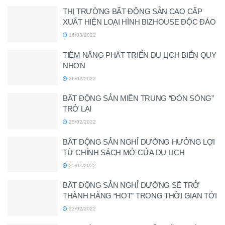
THỊ TRƯỜNG BẤT ĐỘNG SẢN CAO CẤP
XUẤT HIỆN LOẠI HÌNH BIZHOUSE ĐỘC ĐÁO
16/03/2022
TIỀM NĂNG PHÁT TRIỂN DU LỊCH BIỂN QUY
NHƠN
26/02/2022
BẤT ĐỘNG SẢN MIỀN TRUNG “ĐÓN SÓNG”
TRỞ LẠI
25/02/2022
BẤT ĐỘNG SẢN NGHỈ DƯỠNG HƯỞNG LỢI
TỪ CHÍNH SÁCH MỞ CỬA DU LỊCH
25/02/2022
BẤT ĐỘNG SẢN NGHỈ DƯỠNG SẼ TRỞ
THÀNH HÀNG “HOT” TRONG THỜI GIAN TỚI
22/02/2022