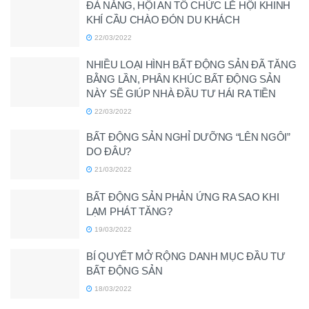
ĐÀ NẴNG, HỘI AN TỔ CHỨC LỄ HỘI KHINH
KHÍ CẦU CHÀO ĐÓN DU KHÁCH
22/03/2022
NHIỀU LOẠI HÌNH BẤT ĐỘNG SẢN ĐÃ TĂNG
BẰNG LẦN, PHÂN KHÚC BẤT ĐỘNG SẢN
NÀY SẼ GIÚP NHÀ ĐẦU TƯ HÁI RA TIỀN
22/03/2022
BẤT ĐỘNG SẢN NGHỈ DƯỠNG “LÊN NGÔI”
DO ĐÂU?
21/03/2022
BẤT ĐỘNG SẢN PHẢN ỨNG RA SAO KHI
LẠM PHÁT TĂNG?
19/03/2022
BÍ QUYẾT MỞ RỘNG DANH MỤC ĐẦU TƯ
BẤT ĐỘNG SẢN
18/03/2022