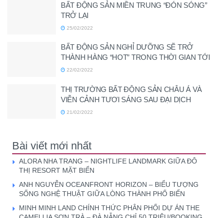
BẤT ĐỘNG SẢN MIỀN TRUNG “ĐÓN SÓNG”
TRỞ LẠI
25/02/2022
BẤT ĐỘNG SẢN NGHỈ DƯỠNG SẼ TRỞ
THÀNH HÀNG “HOT” TRONG THỜI GIAN TỚI
22/02/2022
THỊ TRƯỜNG BẤT ĐỘNG SẢN CHÂU Á VÀ
VIỄN CẢNH TƯƠI SÁNG SAU ĐẠI DỊCH
21/02/2022
Bài viết mới nhất
ALORA NHA TRANG – NIGHTLIFE LANDMARK GIỮA ĐÔ
THỊ RESORT MẶT BIỂN
ANH NGUYỄN OCEANFRONT HORIZON – BIỂU TƯỢNG
SỐNG NGHỆ THUẬT GIỮA LÒNG THÀNH PHỐ BIỂN
MINH MINH LAND CHÍNH THỨC PHÂN PHỐI DỰ ÁN THE
CAMELLIA SƠN TRÀ – ĐÀ NẴNG CHỈ 50 TRIỆU/BOOKING