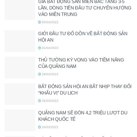
GIÁ BẤT ĐỘNG SẢN MIỀN BẮC TĂNG 3-5
LẦN, DÒNG TIỀN ĐẦU TƯ CHUYỂN HƯỚNG
VÀO MIỀN TRUNG
05/04/2022
GIỚI ĐẦU TƯ ĐỔ DỒN VỀ BẤT ĐỘNG SẢN
HỘI AN
01/04/2022
THỦ TƯỚNG KỲ VỌNG VÀO TIỀM NĂNG
CỦA QUẢNG NAM
28/03/2022
BẤT ĐỘNG SẢN HỘI AN BẮT NHỊP THAY ĐỔI
“KHẨU VỊ” DU LỊCH
26/03/2022
QUẢNG NAM SẼ ĐÓN 4,2 TRIỆU LƯỢT DU
KHÁCH QUỐC TẾ
24/03/2022