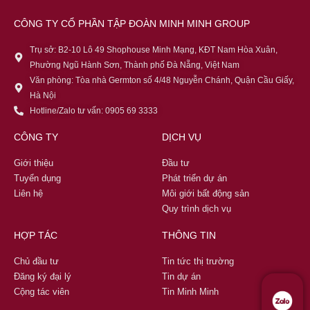
CÔNG TY CỔ PHẦN TẬP ĐOÀN MINH MINH GROUP
Trụ sở: B2-10 Lô 49 Shophouse Minh Mạng, KĐT Nam Hòa Xuân,
Phường Ngũ Hành Sơn, Thành phố Đà Nẵng, Việt Nam
Văn phòng: Tòa nhà Germton số 4/48 Nguyễn Chánh, Quận Cầu Giấy,
Hà Nội
Hotline/Zalo tư vấn: 0905 69 3333
CÔNG TY
DỊCH VỤ
Giới thiệu
Đầu tư
Tuyển dụng
Phát triển dự án
Liên hệ
Môi giới bất động sản
Quy trình dịch vụ
HỢP TÁC
THÔNG TIN
Chủ đầu tư
Tin tức thị trường
Đăng ký đại lý
Tin dự án
Cộng tác viên
Tin Minh Minh