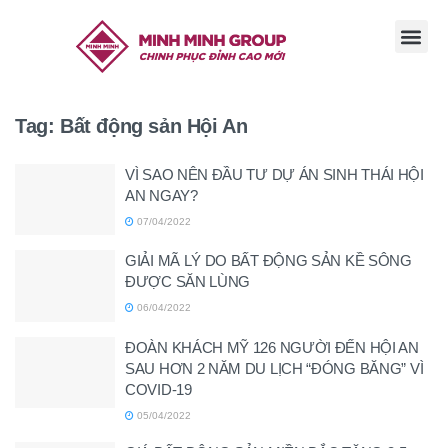
TRANG CHỦ
GIỚI THI
TIN TỨC
TUYỂN DỤ
LIÊN HỆ
Tag:
Bất động sản Hội An
VÌ SAO NÊN ĐẦU TƯ DỰ ÁN SINH THÁI HỘI
AN NGAY?
07/04/2022
GIẢI MÃ LÝ DO BẤT ĐỘNG SẢN KỀ SÔNG
ĐƯỢC SĂN LÙNG
06/04/2022
ĐOÀN KHÁCH MỸ 126 NGƯỜI ĐẾN HỘI AN
SAU HƠN 2 NĂM DU LỊCH “ĐÓNG BĂNG” VÌ
COVID-19
05/04/2022