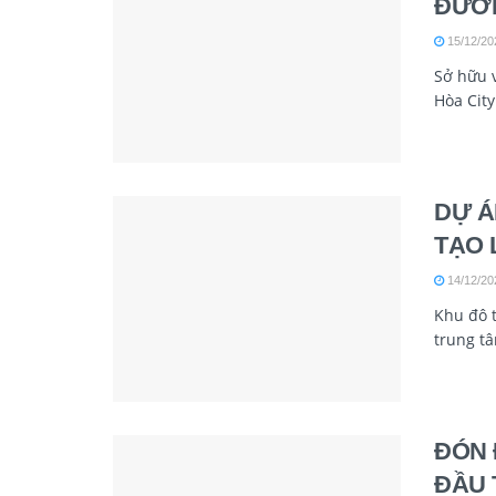
ĐƯỜN
15/12/20
Sở hữu v
Hòa City
DỰ Á
TẠO 
14/12/20
Khu đô t
trung tâ
ĐÓN 
ĐẦU 