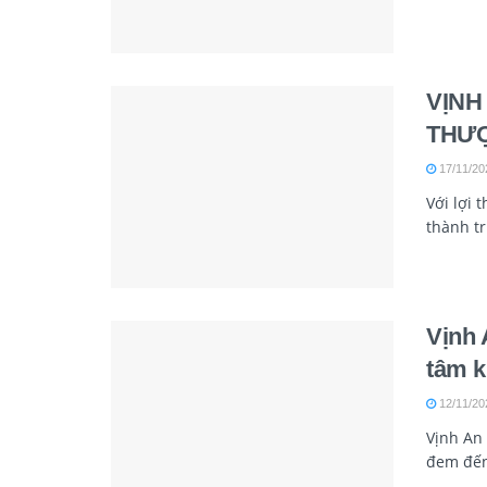
VỊNH
THƯ
17/11/20
Với lợi 
thành tr
Vịnh 
tâm k
12/11/20
Vịnh An 
đem đến