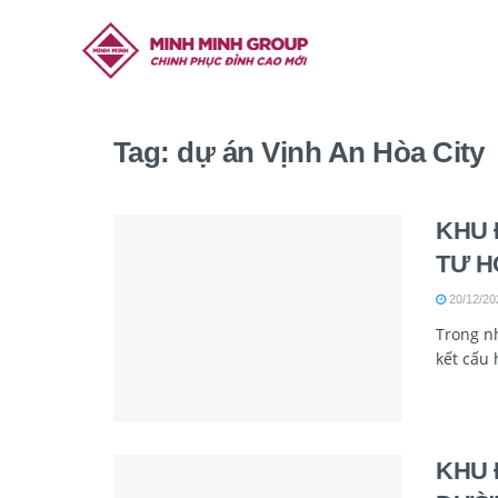
Tag:
dự án Vịnh An Hòa City
KHU 
TƯ H
20/12/20
Trong n
kết cấu 
KHU 