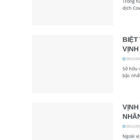
Trong h
dịch Cov
BIỆT
VỊNH
26/11/20
Sở hữu v
bậc nhất
VỊNH
NHÂN
25/11/20
Ngoài vị