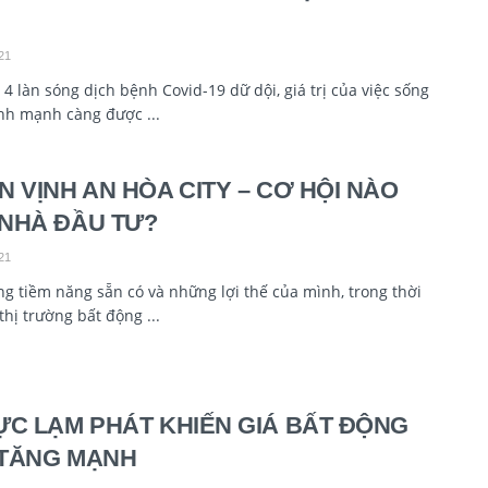
21
 4 làn sóng dịch bệnh Covid-19 dữ dội, giá trị của việc sống
nh mạnh càng được ...
N VỊNH AN HÒA CITY – CƠ HỘI NÀO
NHÀ ĐẦU TƯ?
21
g tiềm năng sẵn có và những lợi thế của mình, trong thời
 thị trường bất động ...
ỰC LẠM PHÁT KHIẾN GIÁ BẤT ĐỘNG
TĂNG MẠNH