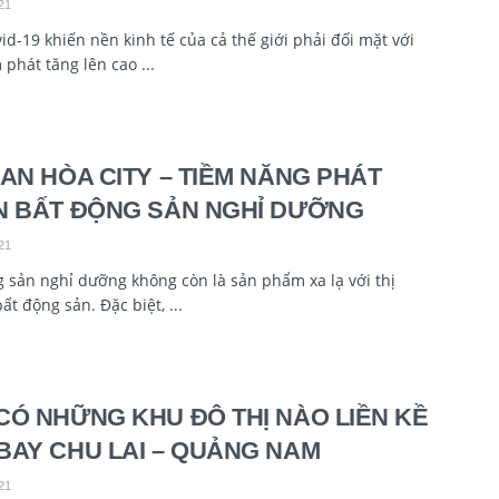
21
id-19 khiến nền kinh tế của cả thế giới phải đối mặt với
phát tăng lên cao ...
 AN HÒA CITY – TIỀM NĂNG PHÁT
N BẤT ĐỘNG SẢN NGHỈ DƯỠNG
21
 sản nghỉ dưỡng không còn là sản phẩm xa lạ với thị
ất động sản. Đặc biệt, ...
CÓ NHỮNG KHU ĐÔ THỊ NÀO LIỀN KỀ
BAY CHU LAI – QUẢNG NAM
21