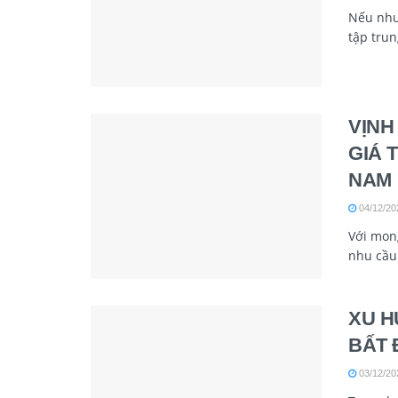
Nếu như
tập trung
VỊNH
GIÁ 
NAM
04/12/20
Với mon
nhu cầu 
XU H
BẤT 
03/12/20