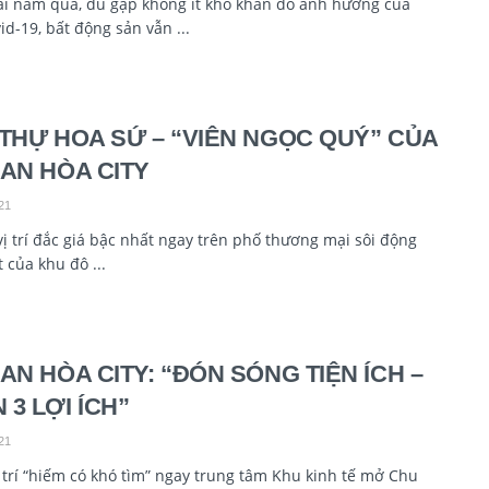
ai năm qua, dù gặp không ít khó khăn do ảnh hưởng của
id-19, bất động sản vẫn ...
 THỰ HOA SỨ – “VIÊN NGỌC QUÝ” CỦA
 AN HÒA CITY
21
ị trí đắc giá bậc nhất ngay trên phố thương mại sôi động
 của khu đô ...
 AN HÒA CITY: “ĐÓN SÓNG TIỆN ÍCH –
 3 LỢI ÍCH”
21
 trí “hiếm có khó tìm” ngay trung tâm Khu kinh tế mở Chu