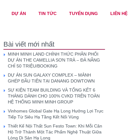
DỰ ÁN
TIN TỨC
TUYỂN DỤNG
LIÊN HỆ
Bài viết mới nhất
MINH MINH LAND CHÍNH THỨC PHÂN PHỐI
DỰ ÁN THE CAMELLIA SƠN TRÀ – ĐÀ NẴNG
CHỈ 50 TRIỆU/BOOKING
DỰ ÁN SUN GALAXY COMPLEX – MẢNH
GHÉP ĐẦU TIÊN TẠI DANANG DOWTOWN
SỰ KIỆN TEAM BUILDING VÀ TỔNG KẾT 6
THÁNG DÀNH CHO 100% CVKD TRÊN TOÀN
HỆ THỐNG MINH MINH GROUP
Vinhomes Global Gate Hạ Long Hưởng Lợi Trực
Tiếp Từ Siêu Hạ Tầng Kết Nối Vùng
Thiết Kế Nội Thất Sun Festo Town: Khi Mỗi Căn
Hộ Trở Thành Một Tác Phẩm Nghệ Thuật Giữa
Lòng Di Sản Hạ Long