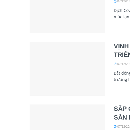
07/12/20
Dịch Cov
mức lạm 
VỊNH
TRIỂ
07/12/20
Bất động
trường b
SẮP 
SÂN 
07/12/20