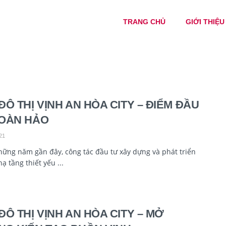
TRANG CHỦ
GIỚI THIỆU
ĐÔ THỊ VỊNH AN HÒA CITY – ĐIỂM ĐẦU
OÀN HẢO
21
hững năm gần đây, công tác đầu tư xây dựng và phát triển
hạ tầng thiết yếu ...
ĐÔ THỊ VỊNH AN HÒA CITY – MỞ