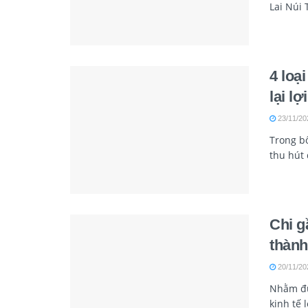
Lai Núi T
4 loạ
lại l
23/11/20
Trong bố
thu hút 
Chi g
thành
20/11/20
Nhằm đư
kinh tế 