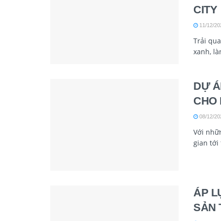
CITY
11/12/20
Trải qua
xanh, là
DỰ Á
CHO 
08/12/20
Với nhữn
gian tới
ÁP L
SẢN 